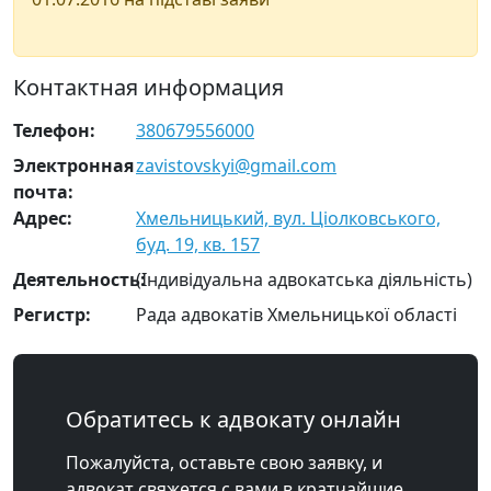
Контактная информация
Телефон:
380679556000
Электронная
zavistovskyi@gmail.com
почта:
Адрес:
Хмельницький, вул. Ціолковського,
буд. 19, кв. 157
Деятельность:
(Індивідуальна адвокатська діяльність)
Регистр:
Рада адвокатів Хмельницької області
Обратитесь к адвокату онлайн
Пожалуйста, оставьте свою заявку, и
адвокат свяжется с вами в кратчайшие