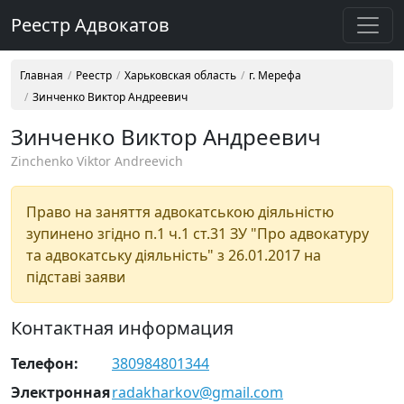
Реестр Адвокатов
Главная
Реестр
Харьковская область
г. Мерефа
Зинченко Виктор Андреевич
Зинченко Виктор Андреевич
Zinchenko Viktor Andreevich
Право на заняття адвокатською діяльністю
зупинено згідно п.1 ч.1 ст.31 ЗУ "Про адвокатуру
та адвокатську діяльність" з 26.01.2017 на
підставі заяви
Контактная информация
Телефон:
380984801344
Электронная
radakharkov@gmail.com