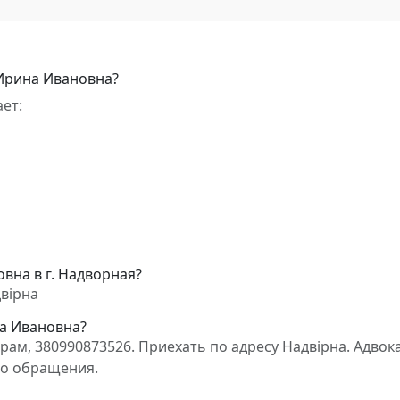
 Ирина Ивановна?
ет:
вна в г. Надворная?
вірна
на Ивановна?
ам, 380990873526. Приехать по адресу Надвірна. Адвок
го обращения.