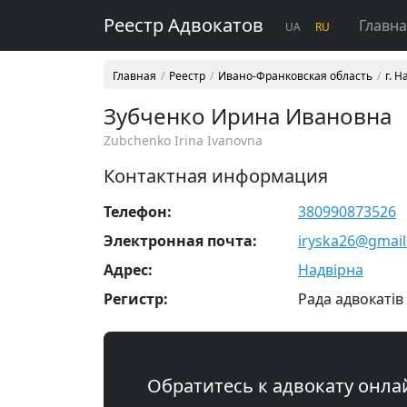
Реестр Адвокатов
Главн
UA
RU
Главная
Реестр
Ивано-Франковская область
г. 
Зубченко Ирина Ивановна
Zubchenko Irina Ivanovna
Контактная информация
Телефон:
380990873526
Электронная почта:
iryska26@gmai
Адрес:
Надвірна
Регистр:
Рада адвокатів
Обратитесь к адвокату онла