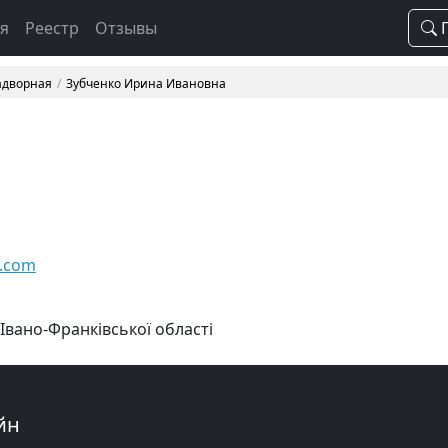
ая
Реестр
Отзывы
П
Надворная
Зубченко Ирина Ивановна
l.com
 Івано-Франківської області
йн