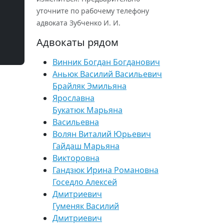
уточните по рабочему телефону
адвоката Зубченко И. И.
Адвокаты рядом
Винник Богдан Богданович
Аньюк Василий Васильевич
Брайляк Эмильяна
Ярославна
Букатюк Марьяна
Васильевна
Волян Виталий Юрьевич
Гайдаш Марьяна
Викторовна
Гандзюк Ирина Романовна
Госедло Алексей
Дмитриевич
Гуменяк Василий
Дмитриевич