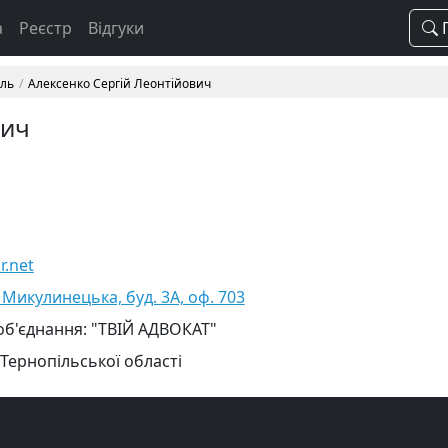
а
Реєстр
Відгуки
П
іль
Алексенко Сергій Леонтійович
вич
r.net
 Микулинецька, буд. 3А, оф. 703
об'єднання: "ТВІЙ АДВОКАТ"
 Тернопільської області