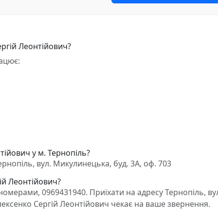
ергій Леонтійович?
ацює:
тійович у м. Тернопіль?
рнопіль, вул. Микулинецька, буд. 3А, оф. 703
гій Леонтійович?
омерами, 0969431940. Приїхати на адресу Тернопіль, ву
Алексенко Сергій Леонтійович чекає на ваше звернення.