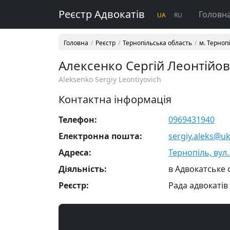
Реєстр Адвокатів
Головн
UA
RU
Головна
Реєстр
Тернопільська область
м. Терноп
Алексенко Сергій Леонтійо
Aleksenko Sergiy Leontiyovich
Контактна інформація
Телефон:
0969431940
Електронна пошта:
sergiy.aleks@uk
Адреса:
Тернопіль, вул.
Діяльність:
в Адвокатське 
Реєстр:
Рада адвокатів