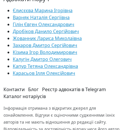
Єлисєєва Марина Ігорівна
Варняк Наталія Сергіївна
Гілін Євген Олександрович
Дробіков Данило Сергійович
Жованник Лариса Миколаївна
Захаров Дмитро Сергійович
Кізима Ігор Володимирович
Калугін Дмитро Олегович
Капур Тетяна Олександрівна
Карасьов Ілля Олексійович
Контакти
Блог
Реєстр адвокатів в Telegram
Каталог нотаріусів
Інформація отримана з відкритих джерел для
ознайомлення. Відгуки є оціночними судженнями їхніх
авторів та не мають відношення до редакції сайту.
Відповідальність за достовірність відгуку несе його автор.