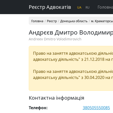
Реєстр Адвокатів
Головн
UA
RU
Головна
Реєстр
Донецька область
м. Краматорсь
Андрєєв Дмитро Володими
Andreev Dmitro Volodimirovich
Право на заняття адвокатською діяльніст
адвокатську діяльність" з 21.12.2018 на 
Право на заняття адвокатською діяльніс
адвокатську діяльність" з 30.04.2020 на 
Контактна інформація
Телефон:
380505550085