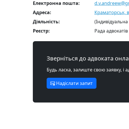
Електронна пошта:
d.v.andreew@g
Адреса:
Краматорськ, ву
Діяльність:
(Індивідуальна
Реєстр:
Рада адвокатів
Зверніться до адвоката онл
Будь ласка, залиште свою заявку, і 
Надіслати запит