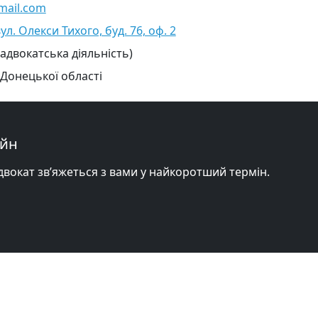
mail.com
л. Олекси Тихого, буд. 76, оф. 2
 адвокатська діяльність)
 Донецької області
айн
адвокат зв’яжеться з вами у найкоротший термін.