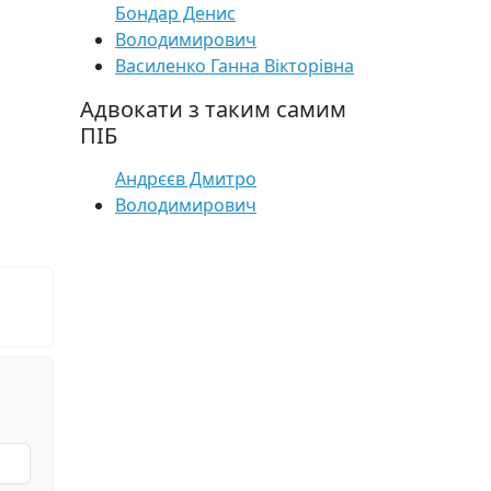
Бондар Денис
Володимирович
Василенко Ганна Вікторівна
Адвокати з таким самим
ПІБ
Андрєєв Дмитро
Володимирович