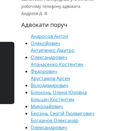
робочому телефону адвоката
Андрєєв Д. В.
Адвокати поруч
Андросов Антон
Олексійович
Антипенко Дмитро
Олександрович
Апанасенко Костянтин
Федорович
Арустамов Арсен
Володимирович
Білоконь Олена Юріївна
Більцан Костянтин
Миколайович
Берзінь Сергій Людвигович
Богданов Олександр
Олександрович