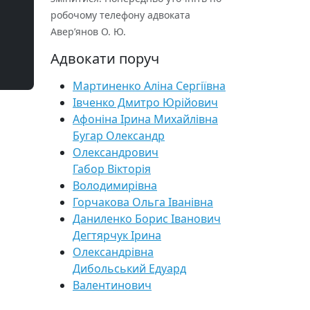
робочому телефону адвоката
Авер’янов О. Ю.
Адвокати поруч
Мартиненко Аліна Сергіївна
Івченко Дмитро Юрійович
Афоніна Ірина Михайлівна
Бугар Олександр
Олександрович
Габор Вікторія
Володимирівна
Горчакова Ольга Іванівна
Даниленко Борис Іванович
Дегтярчук Ірина
Олександрівна
Дибольський Едуард
Валентинович