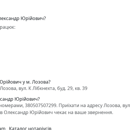
Олександр Юрійович?
працює:
Юрійович у м. Лозова?
ова, вул. К Лібкнехта, буд. 29, кв. 39
ександр Юрійович?
омерами, 380507507299. Приїхати на адресу Лозова, вул
янов Олександр Юрійович чекає на ваше звернення.
ram
Каталог нотаріусів