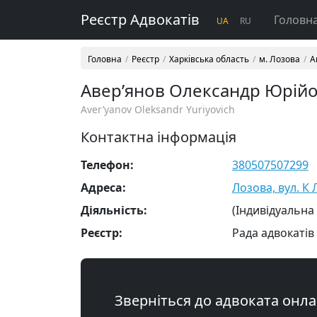
Реєстр Адвокатів
Головн
UA
RU
Головна
Реєстр
Харківська область
м. Лозова
А
Авер’янов Олександр Юрій
Aver’yanov Oleksandr Yuriyovich
Контактна інформація
Телефон:
380507507299
Адреса:
Лозова, вул. К Л
Діяльність:
(Індивідуальна
Реєстр:
Рада адвокатів 
Зверніться до адвоката онл