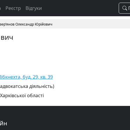
а
Реєстр
Відгуки
П
вер’янов Олександр Юрійович
ович
ібкнехта, буд. 29, кв. 39
 адвокатська діяльність)
Харківської області
айн