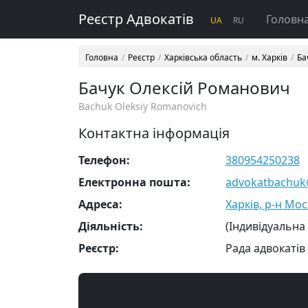
Реєстр Адвокатів
Головн
UA
RU
Головна
Реєстр
Харківська область
м. Харків
Ба
Бачук Олексій Романович
Bachuk Oleksiy Romanovich
Контактна інформація
Телефон:
380954250238
Електронна пошта:
advokatbachuk
Адреса:
Харків, р-н Мо
Діяльність:
(Індивідуальна
Реєстр:
Рада адвокатів 