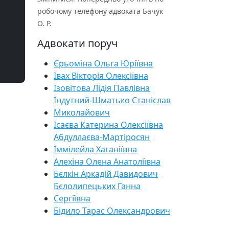
робочому телефону адвоката Бачук
О. Р.
Адвокати поруч
Єрьоміна Ольга Юріївна
Івах Вікторія Олексіївна
Ізовітова Лідія Павлівна
Індутний-Шматько Станіслав
Миколайович
Ісаєва Катерина Олексіївна
Абдуллаєва-Мартіросян
Іммілейла Хаганіївна
Алехіна Олена Анатоліївна
Бєлкін Аркадій Давидович
Бєлолипецьких Ганна
Сергіївна
Бідило Тарас Олександрович