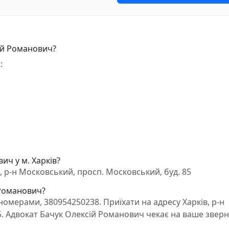
ій Романович?
:
ич у м. Харків?
 р-н Московський, просп. Московський, буд. 85
 Романович?
омерами, 380954250238. Приїхати на адресу Харків, р-н
5. Адвокат Бачук Олексій Романович чекає на ваше зверн