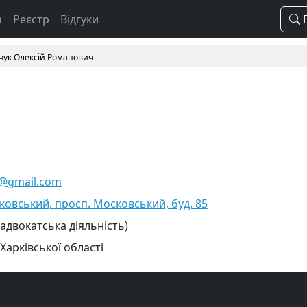
а
Реєстр
Відгуки
П
чук Олексій Романович
@gmail.com
сковський, просп. Московський, буд. 85
 адвокатська діяльність)
Харківської області