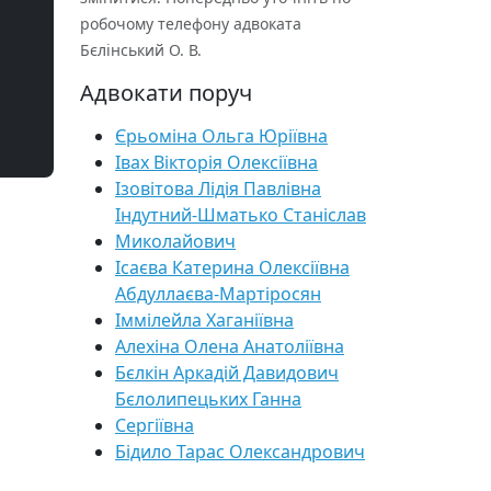
робочому телефону адвоката
Бєлінський О. В.
Адвокати поруч
Єрьоміна Ольга Юріївна
Івах Вікторія Олексіївна
Ізовітова Лідія Павлівна
Індутний-Шматько Станіслав
Миколайович
Ісаєва Катерина Олексіївна
Абдуллаєва-Мартіросян
Іммілейла Хаганіївна
Алехіна Олена Анатоліївна
Бєлкін Аркадій Давидович
Бєлолипецьких Ганна
Сергіївна
Бідило Тарас Олександрович