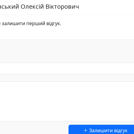
інський Олексій Вікторович
е залишити перший відгук.
Залишити відгук