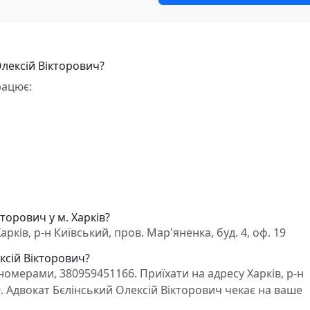
Олексій Вікторович?
рацює:
торович у м. Харків?
ків, р-н Київський, пров. Мар'яненка, буд. 4, оф. 19
ксій Вікторович?
омерами, 380959451166. Приїхати на адресу Харків, р-н
19. Адвокат Бєлінський Олексій Вікторович чекає на ваше