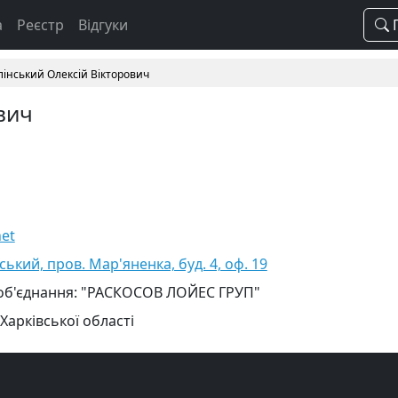
а
Реєстр
Відгуки
П
лінський Олексій Вікторович
вич
net
вський, пров. Мар'яненка, буд. 4, оф. 19
 об'єднання: "РАСКОСОВ ЛОЙЕС ГРУП"
Харківської області