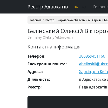
Реєстр Адвокатів
Головн
UA
RU
Головна
Реєстр
Харківська область
м. Харків
Бє
Бєлінський Олексій Вікторо
Belinskiy Oleksiy Viktorovich
Контактна інформація
Телефон:
380959451166
Електронна пошта:
abelinskii@ukr.
Адреса:
Харків, р-н Киї
Діяльність:
в Адвокатське
Реєстр:
Рада адвокатів 