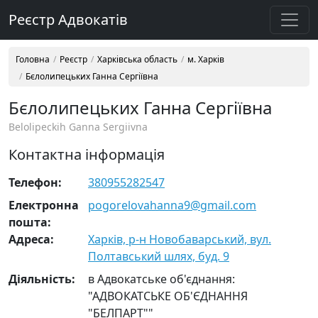
Реєстр Адвокатів
Головна
Реєстр
Харківська область
м. Харків
Бєлолипецьких Ганна Сергіївна
Бєлолипецьких Ганна Сергіївна
Belolipeckih Ganna Sergiivna
Контактна інформація
Телефон:
380955282547
Електронна
pogorelovahanna9@gmail.com
пошта:
Адреса:
Харків, р-н Новобаварський, вул.
Полтавський шлях, буд. 9
Діяльність:
в Адвокатське об'єднання:
"АДВОКАТСЬКЕ ОБ'ЄДНАННЯ
"БЕЛПАРТ""