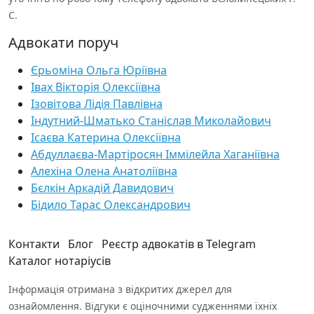
С.
Адвокати поруч
Єрьоміна Ольга Юріївна
Івах Вікторія Олексіївна
Ізовітова Лідія Павлівна
Індутний-Шматько Станіслав Миколайович
Ісаєва Катерина Олексіївна
Абдуллаєва-Мартіросян Іммілейла Хаганіївна
Алехіна Олена Анатоліївна
Бєлкін Аркадій Давидович
Бідило Тарас Олександрович
Контакти
Блог
Реєстр адвокатів в Telegram
Каталог нотаріусів
Інформація отримана з відкритих джерел для
ознайомлення. Відгуки є оціночними судженнями їхніх