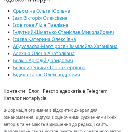
Єрьоміна Ольга Юріївна
Івах Вікторія Олексіївна
Ізовітова Лідія Павлівна
Індутний-Шматько Станіслав Миколайович
Ісаєва Катерина Олексіївна
Абдуллаєва-Мартіросян Іммілейла Хаганіївна
Алехіна Олена Анатоліївна
Бєлкін Аркадій Давидович
Бєлолипецьких Ганна Сергіївна
Бідило Тарас Олександрович
Контакти
Блог
Реєстр адвокатів в Telegram
Каталог нотаріусів
Інформація отримана з відкритих джерел для
ознайомлення. Відгуки є оціночними судженнями їхніх
авторів та не мають відношення до редакції сайту.
Відповідальність за достовірність відгуку несе його автор.