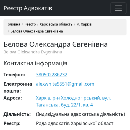
Реєстр Адвокатів
Головна
Реєстр
Харківська область
м. Харків
Бєлова Олександра Євгеніївна
Бєлова Олександра Євгеніївна
Belova Oleksandra Evgeniivna
Контактна інформація
Телефон:
380502286232
Електронна
alexwhite5551@gmail.com
пошта:
Адреса:
Харків, р-н Холодногірський, вул.
Таганська, буд. 22/1, кв. 4
Діяльність:
(Індивідуальна адвокатська діяльність)
Реєстр:
Рада адвокатів Харківської області