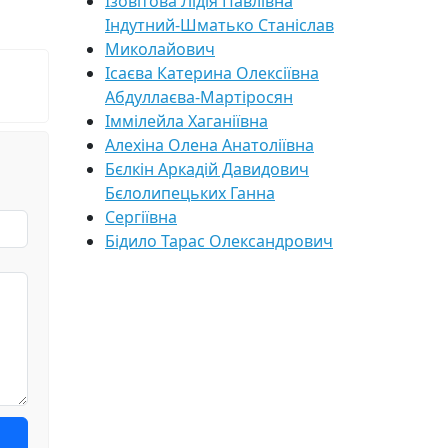
Ізовітова Лідія Павлівна
Індутний-Шматько Станіслав
Миколайович
Ісаєва Катерина Олексіївна
Абдуллаєва-Мартіросян
Іммілейла Хаганіївна
Алехіна Олена Анатоліївна
Бєлкін Аркадій Давидович
Бєлолипецьких Ганна
Сергіївна
Бідило Тарас Олександрович