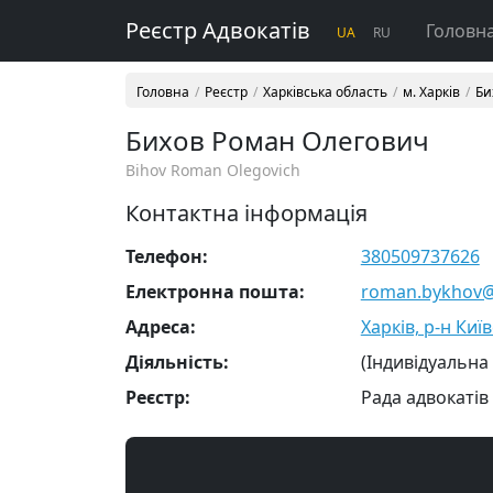
Реєстр Адвокатів
Головн
UA
RU
Головна
Реєстр
Харківська область
м. Харків
Би
Бихов Роман Олегович
Bihov Roman Olegovich
Контактна інформація
Телефон:
380509737626
Електронна пошта:
roman.bykhov@
Адреса:
Харків, р-н Киї
Діяльність:
(Індивідуальна
Реєстр:
Рада адвокатів 