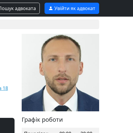
ошук адвоката
Увійти як адвокат
а 18
Графік роботи