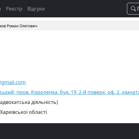
а
Реєстр
Відгуки
П
хов Роман Олегович
gmail.com
вський, пров. Короленка, буд. 19, 2-й поверх, оф. 2, кімнат
 адвокатська діяльність)
Харківської області