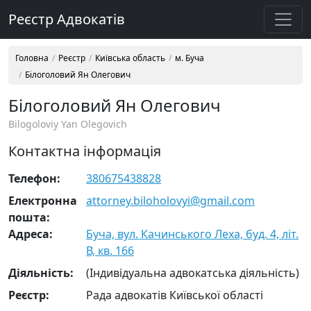
Реєстр Адвокатів
Головна
Реєстр
Київська область
м. Буча
Білоголовий Ян Олегович
Білоголовий Ян Олегович
Bilogoloviy Yan Olegovich
Контактна інформація
Телефон:
380675438828
Електронна
attorney.biloholovyi@gmail.com
пошта:
Адреса:
Буча, вул. Качинського Леха, буд. 4, літ.
В, кв. 166
Діяльність:
(Індивідуальна адвокатська діяльність)
Реєстр:
Рада адвокатів Київської області