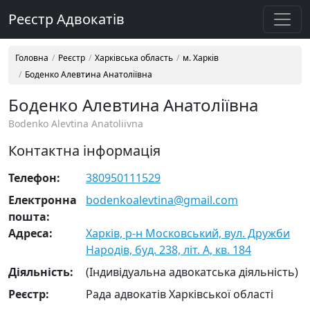
Реєстр Адвокатів
Головна
Реєстр
Харківська область
м. Харків
Боденко Алевтина Анатоліївна
Боденко Алевтина Анатоліївна
Bodenko Alevtina Anatoliivna
Контактна інформація
Телефон:
380950111529
Електронна
bodenkoalevtina@gmail.com
пошта:
Адреса:
Харків, р-н Московський, вул. Дружби
Народів, буд. 238, літ. А, кв. 184
Діяльність:
(Індивідуальна адвокатська діяльність)
Реєстр:
Рада адвокатів Харківської області