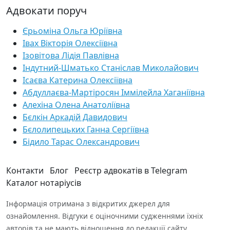
Адвокати поруч
Єрьоміна Ольга Юріївна
Івах Вікторія Олексіївна
Ізовітова Лідія Павлівна
Індутний-Шматько Станіслав Миколайович
Ісаєва Катерина Олексіївна
Абдуллаєва-Мартіросян Іммілейла Хаганіївна
Алехіна Олена Анатоліївна
Бєлкін Аркадій Давидович
Бєлолипецьких Ганна Сергіївна
Бідило Тарас Олександрович
Контакти
Блог
Реєстр адвокатів в Telegram
Каталог нотаріусів
Інформація отримана з відкритих джерел для
ознайомлення. Відгуки є оціночними судженнями їхніх
авторів та не мають відношення до редакції сайту.