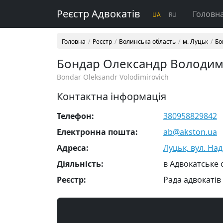
Реєстр Адвокатів
Головн
UA
RU
Головна
Реєстр
Волинська область
м. Луцьк
Бо
Бондар Олександр Володи
Bondar Oleksandr Volodimirovich
Контактна інформація
Телефон:
380958829842
Електронна пошта:
ab@akston.ua
Адреса:
Луцьк, вул. Над
Діяльність:
в Адвокатське 
Реєстр:
Рада адвокатів