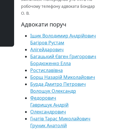
робочому телефону адвоката Бондар
О. В.
Адвокати поруч
Іщик Володимир Андрійович
Багіров Рустам
Алігейдарович
Багацький Євген Григорович
Бордюженко Елла
Ростиславівна
Борщ Назарій Миколайович
Бурда Дмитро Петрович
Волощук Олександр
Федорович
Гаврищук Андрій
Олександрович
Гнатів Тарас Миколайович
Груник Анатолій