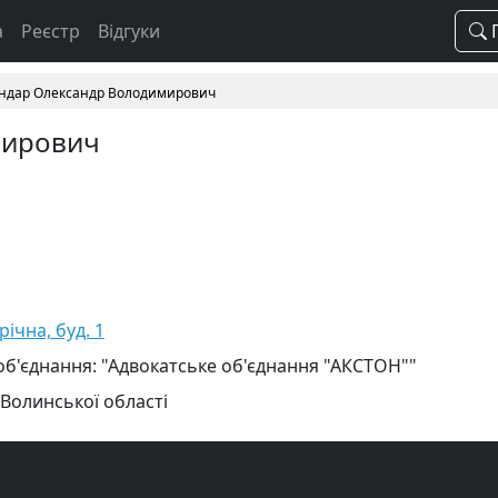
а
Реєстр
Відгуки
П
ндар Олександр Володимирович
мирович
річна, буд. 1
об'єднання: "Адвокатське об'єднання "АКСТОН""
 Волинської області