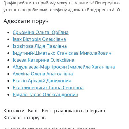
Графік роботи та прийому можуть змінитися! Попередньо
уточніть по робочому телефону адвоката Бондаренко А. О.
Адвокати поруч
Єрьоміна Ольга Юріївна
Івах Вікторія Олексіївна
Ізовітова Лідія Павлівна
Індутний-Шматько Станіслав Миколайович
Ісаєва Катерина Олексіївна
Абдуллаєва-Мартіросян Іммілейла Хаганіївна
Алехіна Олена Анатоліївна
Бєлкін Аркадій Давидович
Бєлолипецьких Ганна Сергіївна
Бідило Тарас Олександрович
Контакти
Блог
Реєстр адвокатів в Telegram
Каталог нотаріусів