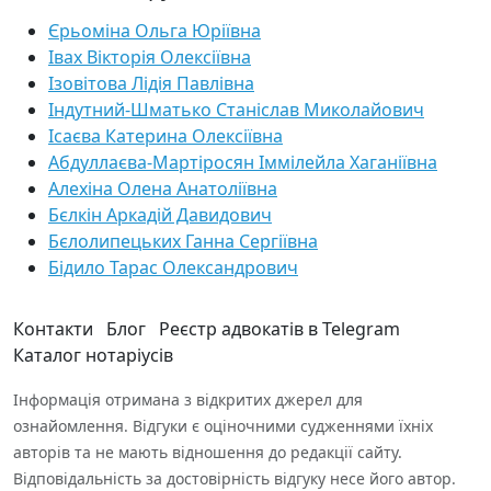
Єрьоміна Ольга Юріївна
Івах Вікторія Олексіївна
Ізовітова Лідія Павлівна
Індутний-Шматько Станіслав Миколайович
Ісаєва Катерина Олексіївна
Абдуллаєва-Мартіросян Іммілейла Хаганіївна
Алехіна Олена Анатоліївна
Бєлкін Аркадій Давидович
Бєлолипецьких Ганна Сергіївна
Бідило Тарас Олександрович
Контакти
Блог
Реєстр адвокатів в Telegram
Каталог нотаріусів
Інформація отримана з відкритих джерел для
ознайомлення. Відгуки є оціночними судженнями їхніх
авторів та не мають відношення до редакції сайту.
Відповідальність за достовірність відгуку несе його автор.