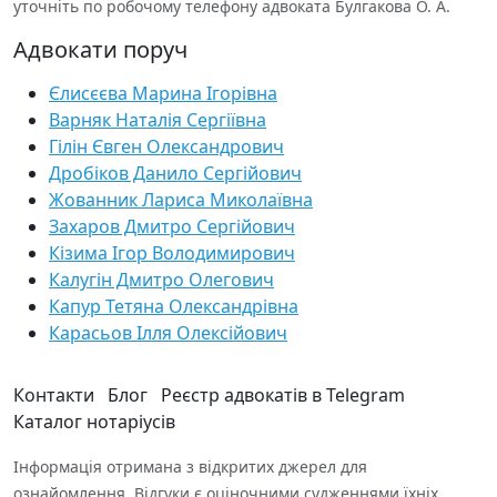
уточніть по робочому телефону адвоката Булгакова О. А.
Адвокати поруч
Єлисєєва Марина Ігорівна
Варняк Наталія Сергіївна
Гілін Євген Олександрович
Дробіков Данило Сергійович
Жованник Лариса Миколаївна
Захаров Дмитро Сергійович
Кізима Ігор Володимирович
Калугін Дмитро Олегович
Капур Тетяна Олександрівна
Карасьов Ілля Олексійович
Контакти
Блог
Реєстр адвокатів в Telegram
Каталог нотаріусів
Інформація отримана з відкритих джерел для
ознайомлення. Відгуки є оціночними судженнями їхніх