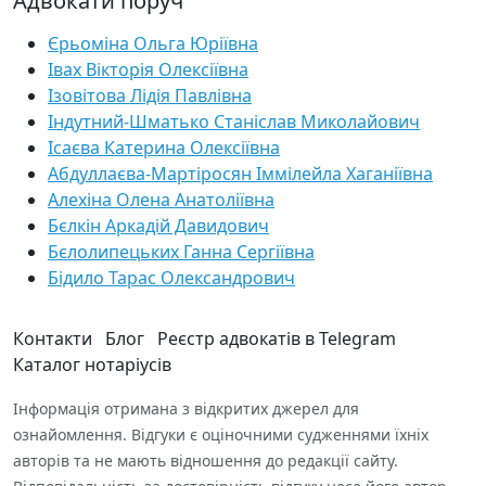
Адвокати поруч
Єрьоміна Ольга Юріївна
Івах Вікторія Олексіївна
Ізовітова Лідія Павлівна
Індутний-Шматько Станіслав Миколайович
Ісаєва Катерина Олексіївна
Абдуллаєва-Мартіросян Іммілейла Хаганіївна
Алехіна Олена Анатоліївна
Бєлкін Аркадій Давидович
Бєлолипецьких Ганна Сергіївна
Бідило Тарас Олександрович
Контакти
Блог
Реєстр адвокатів в Telegram
Каталог нотаріусів
Інформація отримана з відкритих джерел для
ознайомлення. Відгуки є оціночними судженнями їхніх
авторів та не мають відношення до редакції сайту.