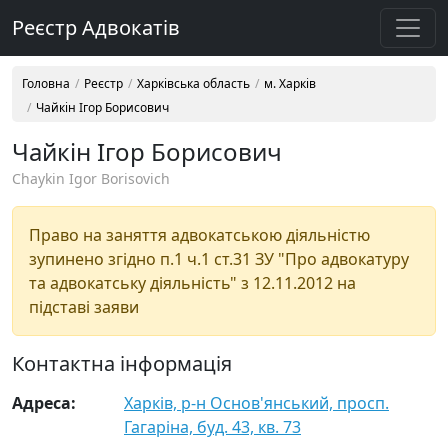
Реєстр Адвокатів
Головна
Реєстр
Харківська область
м. Харків
Чайкін Ігор Борисович
Чайкін Ігор Борисович
Chaykin Igor Borisovich
Право на заняття адвокатською діяльністю
зупинено згідно п.1 ч.1 ст.31 ЗУ "Про адвокатуру
та адвокатську діяльність" з 12.11.2012 на
підставі заяви
Контактна інформація
Адреса:
Харків, р-н Основ'янський, просп.
Гагаріна, буд. 43, кв. 73