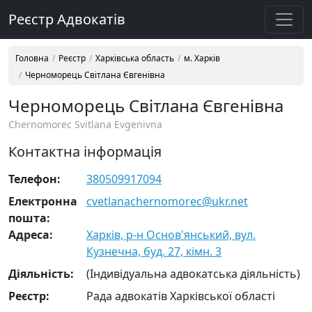
Реєстр Адвокатів
Головна
Реєстр
Харківська область
м. Харків
Черноморець Світлана Євгенівна
Черноморець Світлана Євгенівна
Chernomorec Svitlana Evgenivna
Контактна інформація
Телефон:
380509917094
Електронна
cvetlanachernomorec@ukr.net
пошта:
Адреса:
Харків, р-н Основ'янський, вул.
Кузнечна, буд. 27, кімн. 3
Діяльність:
(Індивідуальна адвокатська діяльність)
Реєстр:
Рада адвокатів Харківської області