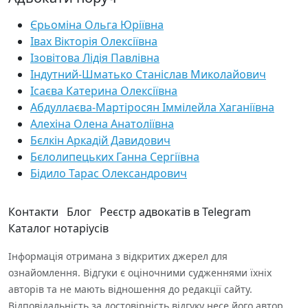
Єрьоміна Ольга Юріївна
Івах Вікторія Олексіївна
Ізовітова Лідія Павлівна
Індутний-Шматько Станіслав Миколайович
Ісаєва Катерина Олексіївна
Абдуллаєва-Мартіросян Іммілейла Хаганіївна
Алехіна Олена Анатоліївна
Бєлкін Аркадій Давидович
Бєлолипецьких Ганна Сергіївна
Бідило Тарас Олександрович
Контакти
Блог
Реєстр адвокатів в Telegram
Каталог нотаріусів
Інформація отримана з відкритих джерел для
ознайомлення. Відгуки є оціночними судженнями їхніх
авторів та не мають відношення до редакції сайту.
Відповідальність за достовірність відгуку несе його автор.