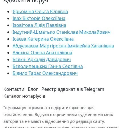
Адвокати поруч
Єрьоміна Ольга Юріївна
Івах Вікторія Олексіївна
Ізовітова Лідія Павлівна
Індутний-Шматько Станіслав Миколайович
Ісаєва Катерина Олексіївна
Абдуллаєва-Мартіросян Іммілейла Хаганіївна
Алехіна Олена Анатоліївна
Бєлкін Аркадій Давидович
Бєлолипецьких Ганна Сергіївна
Бідило Тарас Олександрович
Контакти
Блог
Реєстр адвокатів в Telegram
Каталог нотаріусів
Інформація отримана з відкритих джерел для
ознайомлення. Відгуки є оціночними судженнями їхніх
авторів та не мають відношення до редакції сайту.