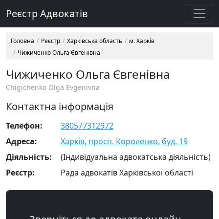
Реєстр Адвокатів
Головна
Реєстр
Харківська область
м. Харків
Чижиченко Ольга Євгенівна
Чижиченко Ольга Євгенівна
Chigichenko Olga Evgenivna
Контактна інформація
Телефон:
380577312972
Адреса:
Харків, просп. Короленко, буд. 19
Діяльність:
(Індивідуальна адвокатська діяльність)
Реєстр:
Рада адвокатів Харківської області