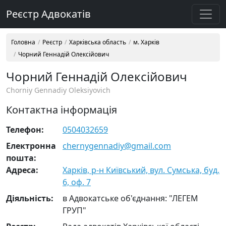
Реєстр Адвокатів
Головна
Реєстр
Харківська область
м. Харків
Чорний Геннадій Олексійович
Чорний Геннадій Олексійович
Chorniy Gennadiy Oleksiyovich
Контактна інформація
Телефон:
0504032659
Електронна
chernygennadiy@gmail.com
пошта:
Адреса:
Харків, р-н Київський, вул. Сумська, буд.
6, оф. 7
Діяльність:
в Адвокатське об'єднання: "ЛЕГЕМ
ГРУП"