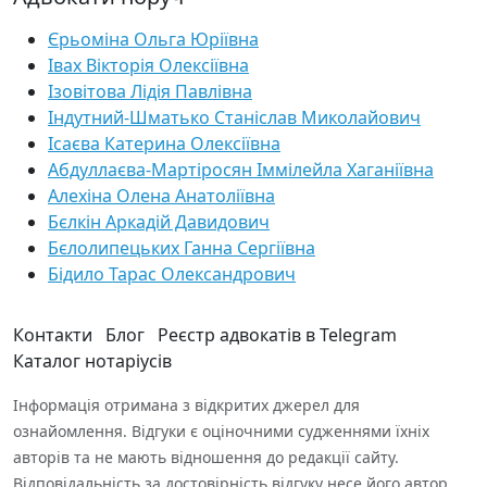
Єрьоміна Ольга Юріївна
Івах Вікторія Олексіївна
Ізовітова Лідія Павлівна
Індутний-Шматько Станіслав Миколайович
Ісаєва Катерина Олексіївна
Абдуллаєва-Мартіросян Іммілейла Хаганіївна
Алехіна Олена Анатоліївна
Бєлкін Аркадій Давидович
Бєлолипецьких Ганна Сергіївна
Бідило Тарас Олександрович
Контакти
Блог
Реєстр адвокатів в Telegram
Каталог нотаріусів
Інформація отримана з відкритих джерел для
ознайомлення. Відгуки є оціночними судженнями їхніх
авторів та не мають відношення до редакції сайту.
Відповідальність за достовірність відгуку несе його автор.