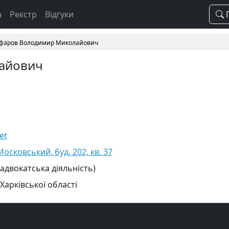
а
Реєстр
Відгуки
П
фаров Володимир Миколайович
айович
et
Московський, буд. 202, кв. 37
 адвокатська діяльність)
Харківської області