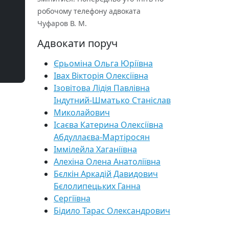
робочому телефону адвоката
Чуфаров В. М.
Адвокати поруч
Єрьоміна Ольга Юріївна
Івах Вікторія Олексіївна
Ізовітова Лідія Павлівна
Індутний-Шматько Станіслав
Миколайович
Ісаєва Катерина Олексіївна
Абдуллаєва-Мартіросян
Іммілейла Хаганіївна
Алехіна Олена Анатоліївна
Бєлкін Аркадій Давидович
Бєлолипецьких Ганна
Сергіївна
Бідило Тарас Олександрович