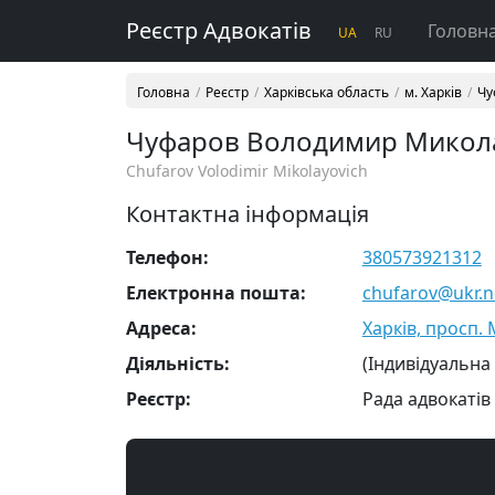
Реєстр Адвокатів
Головн
UA
RU
Головна
Реєстр
Харківська область
м. Харків
Чу
Чуфаров Володимир Микол
Chufarov Volodimir Mikolayovich
Контактна інформація
Телефон:
380573921312
Електронна пошта:
chufarov@ukr.n
Адреса:
Харків, просп. 
Діяльність:
(Індивідуальна
Реєстр:
Рада адвокатів 