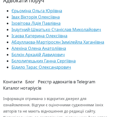
Адвокати поруч
Єрьоміна Ольга Юріївна
Івах Вікторія Олексіївна
Ізовітова Лідія Павлівна
Індутний-Шматько Станіслав Миколайович
Ісаєва Катерина Олексіївна
Абдуллаєва-Мартіросян Іммілейла Хаганіївна
Алехіна Олена Анатоліївна
Бєлкін Аркадій Давидович
Бєлолипецьких Ганна Сергіївна
Бідило Тарас Олександрович
Контакти
Блог
Реєстр адвокатів в Telegram
Каталог нотаріусів
Інформація отримана з відкритих джерел для
ознайомлення. Відгуки є оціночними судженнями їхніх
авторів та не мають відношення до редакції сайту.