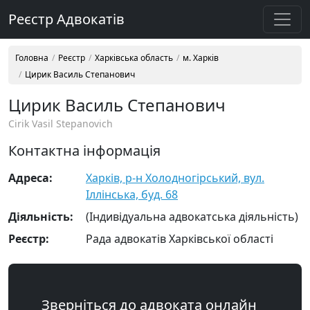
Реєстр Адвокатів
Головна
Реєстр
Харківська область
м. Харків
Цирик Василь Степанович
Цирик Василь Степанович
Cirik Vasil Stepanovich
Контактна інформація
Адреса:
Харків, р-н Холодногірський, вул.
Іллінська, буд. 68
Діяльність:
(Індивідуальна адвокатська діяльність)
Реєстр:
Рада адвокатів Харківської області
Зверніться до адвоката онлайн