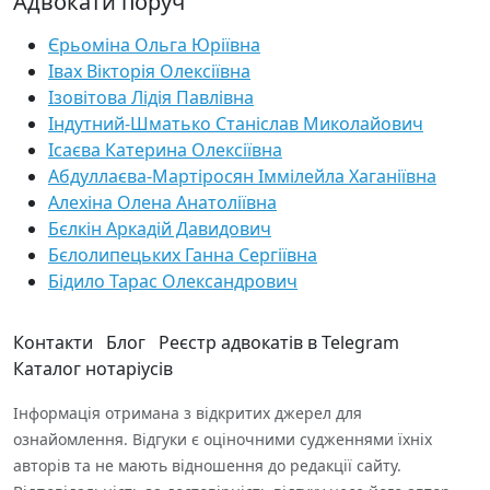
Адвокати поруч
Єрьоміна Ольга Юріївна
Івах Вікторія Олексіївна
Ізовітова Лідія Павлівна
Індутний-Шматько Станіслав Миколайович
Ісаєва Катерина Олексіївна
Абдуллаєва-Мартіросян Іммілейла Хаганіївна
Алехіна Олена Анатоліївна
Бєлкін Аркадій Давидович
Бєлолипецьких Ганна Сергіївна
Бідило Тарас Олександрович
Контакти
Блог
Реєстр адвокатів в Telegram
Каталог нотаріусів
Інформація отримана з відкритих джерел для
ознайомлення. Відгуки є оціночними судженнями їхніх
авторів та не мають відношення до редакції сайту.