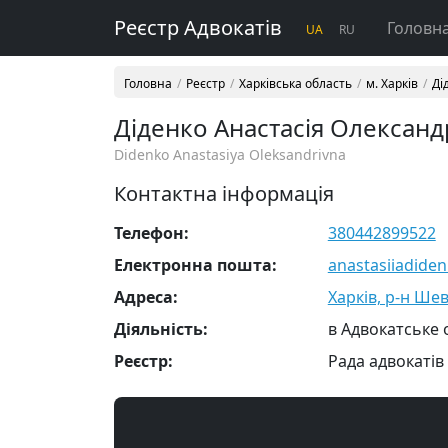
Реєстр Адвокатів
Головн
UA
RU
Головна
Реєстр
Харківська область
м. Харків
Ді
Діденко Анастасія Олександ
Didenko Anastasiya Oleksandrivna
Контактна інформація
Телефон:
380442899522
Електронна пошта:
anastasiiadide
Адреса:
Харків, р-н Шев
Діяльність:
в Адвокатське
Реєстр:
Рада адвокатів 