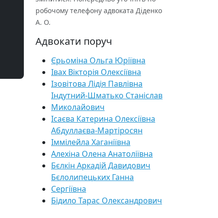
робочому телефону адвоката Діденко
А. О.
Адвокати поруч
Єрьоміна Ольга Юріївна
Івах Вікторія Олексіївна
Ізовітова Лідія Павлівна
Індутний-Шматько Станіслав
Миколайович
Ісаєва Катерина Олексіївна
Абдуллаєва-Мартіросян
Іммілейла Хаганіївна
Алехіна Олена Анатоліївна
Бєлкін Аркадій Давидович
Бєлолипецьких Ганна
Сергіївна
Бідило Тарас Олександрович