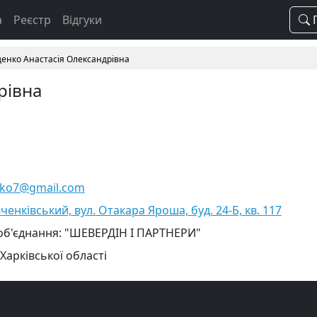
а
Реєстр
Відгуки
П
денко Анастасія Олександрівна
рівна
nko7@gmail.com
ченківський, вул. Отакара Яроша, буд. 24-Б, кв. 117
 об'єднання: "ШЕВЕРДІН І ПАРТНЕРИ"
Харківської області