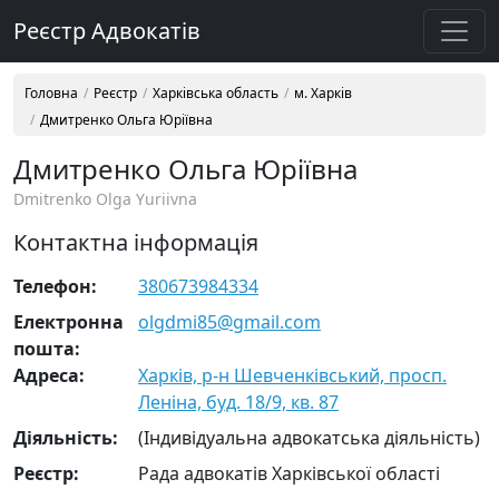
Реєстр Адвокатів
Головна
Реєстр
Харківська область
м. Харків
Дмитренко Ольга Юріївна
Дмитренко Ольга Юріївна
Dmitrenko Olga Yuriivna
Контактна інформація
Телефон:
380673984334
Електронна
olgdmi85@gmail.com
пошта:
Адреса:
Харків, р-н Шевченківський, просп.
Леніна, буд. 18/9, кв. 87
Діяльність:
(Індивідуальна адвокатська діяльність)
Реєстр:
Рада адвокатів Харківської області