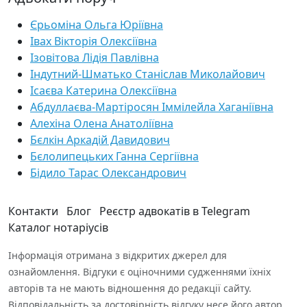
Єрьоміна Ольга Юріївна
Івах Вікторія Олексіївна
Ізовітова Лідія Павлівна
Індутний-Шматько Станіслав Миколайович
Ісаєва Катерина Олексіївна
Абдуллаєва-Мартіросян Іммілейла Хаганіївна
Алехіна Олена Анатоліївна
Бєлкін Аркадій Давидович
Бєлолипецьких Ганна Сергіївна
Бідило Тарас Олександрович
Контакти
Блог
Реєстр адвокатів в Telegram
Каталог нотаріусів
Інформація отримана з відкритих джерел для
ознайомлення. Відгуки є оціночними судженнями їхніх
авторів та не мають відношення до редакції сайту.
Відповідальність за достовірність відгуку несе його автор.