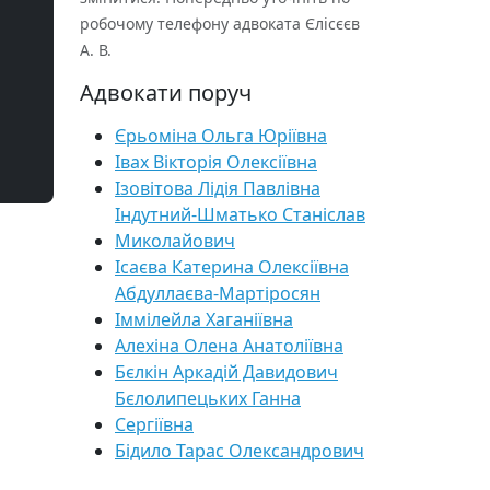
робочому телефону адвоката Єлісєєв
А. В.
Адвокати поруч
Єрьоміна Ольга Юріївна
Івах Вікторія Олексіївна
Ізовітова Лідія Павлівна
Індутний-Шматько Станіслав
Миколайович
Ісаєва Катерина Олексіївна
Абдуллаєва-Мартіросян
Іммілейла Хаганіївна
Алехіна Олена Анатоліївна
Бєлкін Аркадій Давидович
Бєлолипецьких Ганна
Сергіївна
Бідило Тарас Олександрович