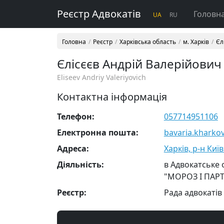
Реєстр Адвокатів
Головн
UA
RU
Головна
Реєстр
Харківська область
м. Харків
Єл
Єлісєєв Андрій Валерійович
Eliseev Andriy Valeriyovich
Контактна інформація
Телефон:
057714951106
Електронна пошта:
bavaria.khark
Адреса:
Харків, р-н Киї
Діяльність:
в Адвокатське
"МОРОЗ І ПАР
Реєстр:
Рада адвокатів 