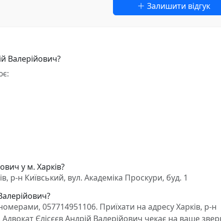
Залишити відгук
ій Валерійович?
ює:
ович у м. Харків?
, р-н Київський, вул. Академіка Проскури, буд. 1
 Валерійович?
омерами, 057714951106. Приїхати на адресу Харків, р-н
1. Адвокат Єлісєєв Андрій Валерійович чекає на ваше зве