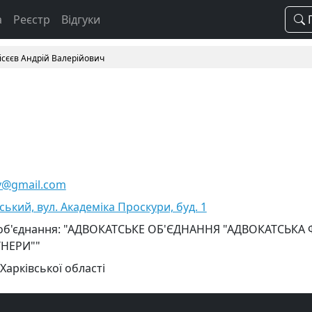
а
Реєстр
Відгуки
П
ісєєв Андрій Валерійович
ov@gmail.com
вський, вул. Академіка Проскури, буд. 1
 об'єднання: "АДВОКАТСЬКЕ ОБ'ЄДНАННЯ "АДВОКАТСЬКА
ТНЕРИ""
Харківської області