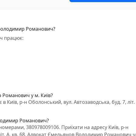
 Володимир Романович?
ч працює:
 Романович у м. Київ?
їв, р-н Оболонський, вул. Автозаводська, буд. 7, літ. А
олодимир Романович?
омерами, 380978009106. Приїхати на адресу Київ, р-н
 літ. А, кв. 68. Адвокат Ємельянов Володимир Романович 