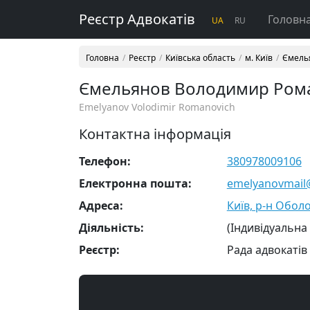
Реєстр Адвокатів
Головн
UA
RU
Головна
Реєстр
Київська область
м. Київ
Ємель
Ємельянов Володимир Ром
Emelyanov Volodimir Romanovich
Контактна інформація
Телефон:
380978009106
Електронна пошта:
emelyanovmail
Адреса:
Київ, р-н Оболон
Діяльність:
(Індивідуальна
Реєстр:
Рада адвокатів