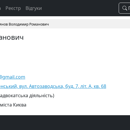
а
Реєстр
Відгуки
П
янов Володимир Романович
анович
@gmail.com
ський, вул. Автозаводська, буд. 7, літ. А, кв. 68
 адвокатська діяльність)
 міста Києва