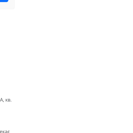
, кв.
чекає