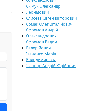
Олександрович
Єкімук Олександр
Леонідович
Єлисеєв Євген Вікторович
Єрмак Олег Віталійович
Єфремов Андрій
Олександрович
Єфремов Вадим
Валерійович
Іваненко Марія
Володимирівна
Іванець Андрій Юрійович