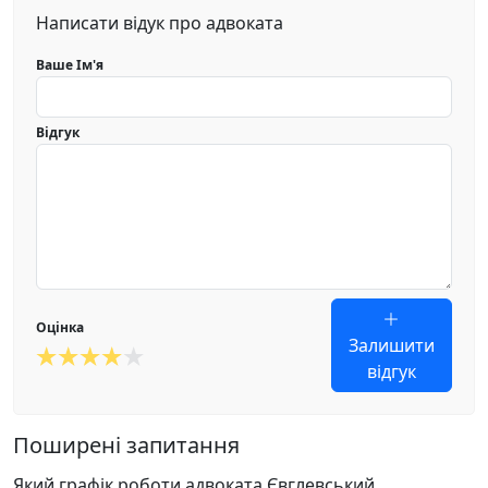
Написати відук про адвоката
Ваше Ім'я
Відгук
Оцінка
Залишити
відгук
Поширені запитання
Який графік роботи адвоката Євглевський