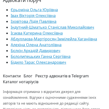
Адвокати поруч
Єрьоміна Ольга Юріївна
Івах Вікторія Олексіївна
Ізовітова Лідія Павлівна
Індутний-Шматько Станіслав Миколайович
Ісаєва Катерина Олексіївна
Абдуллаєва-Мартіросян Іммілейла Хаганіївна
Алехіна Олена Анатоліївна
Бєлкін Аркадій Давидович
Бєлолипецьких Ганна Сергіївна
Бідило Тарас Олександрович
Контакти
Блог
Реєстр адвокатів в Telegram
Каталог нотаріусів
Інформація отримана з відкритих джерел для
ознайомлення. Відгуки є оціночними судженнями їхніх
авторів та не мають відношення до редакції сайту.