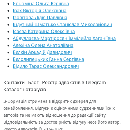
Єрьоміна Ольга Юріївна
Івах Вікторія Олексіївна
Ізовітова Лідія Павлівна
Індутний-Шматько Станіслав Миколайович
Ісаєва Катерина Олексіївна
Абдуллаєва-Мартіросян Іммілейла Хаганіївна
Алехіна Олена Анатоліївна
Бєлкін Аркадій Давидович
Бєлолипецьких Ганна Сергіївна
Бідило Тарас Олександрович
Контакти
Блог
Реєстр адвокатів в Telegram
Каталог нотаріусів
Інформація отримана з відкритих джерел для
ознайомлення. Відгуки є оціночними судженнями їхніх
авторів та не мають відношення до редакції сайту.
Відповідальність за достовірність відгуку несе його автор.
Реєстр Адвокатів © 2024-2026