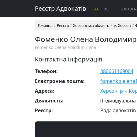
Реєстр Адвокатів
Головн
UA
RU
Головна
Реєстр
Херсонська область
м. Херсон
Фоменко Олена Володимир
Fomenko Olena Volodimirivna
Контактна інформація
Телефон:
380661169004
Електронна пошта:
fomenko.elena
Адреса:
Херсон, р-н Кор
Діяльність:
(Індивідуальна
Реєстр:
Рада адвокатів