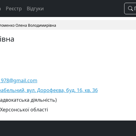
а
Реєстр
Відгуки
П
Фоменко Олена Володимирівна
івна
1978@gmail.com
абельний, вул. Дорофеєва, буд. 16, кв. 36
 адвокатська діяльність)
 Херсонської області