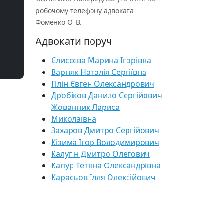
робочому телефону адвоката
Фоменко О. В.
Адвокати поруч
Єлисєєва Марина Ігорівна
Варняк Наталія Сергіївна
Гілін Євген Олександрович
Дробіков Данило Сергійович
Жованник Лариса
Миколаївна
Захаров Дмитро Сергійович
Кізима Ігор Володимирович
Калугін Дмитро Олегович
Капур Тетяна Олександрівна
Карасьов Ілля Олексійович