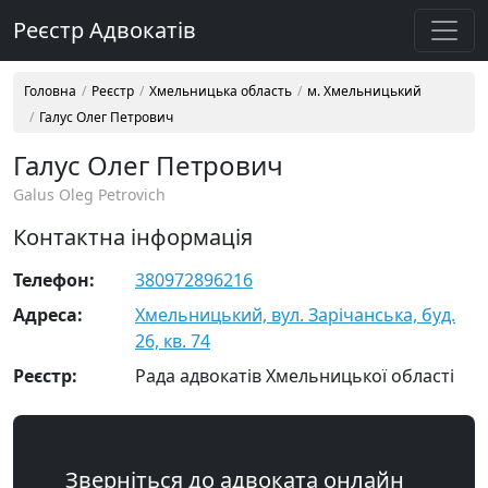
Реєстр Адвокатів
Головна
Реєстр
Хмельницька область
м. Хмельницький
Галус Олег Петрович
Галус Олег Петрович
Galus Oleg Petrovich
Контактна інформація
Телефон:
380972896216
Адреса:
Хмельницький, вул. Зарічанська, буд.
26, кв. 74
Реєстр:
Рада адвокатів Хмельницької області
Зверніться до адвоката онлайн