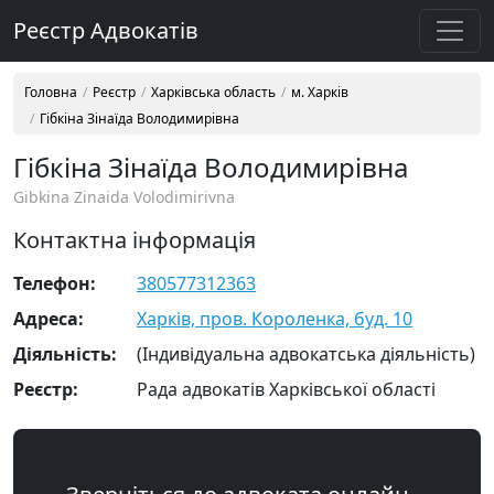
Реєстр Адвокатів
Головна
Реєстр
Харківська область
м. Харків
Гібкіна Зінаїда Володимирівна
Гібкіна Зінаїда Володимирівна
Gibkina Zinaida Volodimirivna
Контактна інформація
Телефон:
380577312363
Адреса:
Харків, пров. Короленка, буд. 10
Діяльність:
(Індивідуальна адвокатська діяльність)
Реєстр:
Рада адвокатів Харківської області