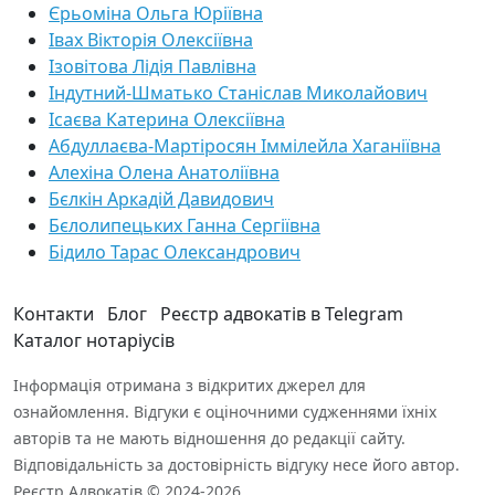
Єрьоміна Ольга Юріївна
Івах Вікторія Олексіївна
Ізовітова Лідія Павлівна
Індутний-Шматько Станіслав Миколайович
Ісаєва Катерина Олексіївна
Абдуллаєва-Мартіросян Іммілейла Хаганіївна
Алехіна Олена Анатоліївна
Бєлкін Аркадій Давидович
Бєлолипецьких Ганна Сергіївна
Бідило Тарас Олександрович
Контакти
Блог
Реєстр адвокатів в Telegram
Каталог нотаріусів
Інформація отримана з відкритих джерел для
ознайомлення. Відгуки є оціночними судженнями їхніх
авторів та не мають відношення до редакції сайту.
Відповідальність за достовірність відгуку несе його автор.
Реєстр Адвокатів © 2024-2026