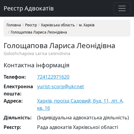
Реєстр Адвокатів
Головна
Реєстр
Харківська область
м. Харків
Голощапова Лариса Леонідівна
Голощапова Лариса Леонідівна
Goloshchapova Larisa Leonidivna
Контактна інформація
Телефон:
724122971620
Електронна
yurist-scorp@ukr.net
пошта:
Адреса:
Харків, проїзд Садовий, буд. 11, літ. А,
кв. 16
Діяльність:
(Індивідуальна адвокатська діяльність)
Реєстр:
Рада адвокатів Харківської області