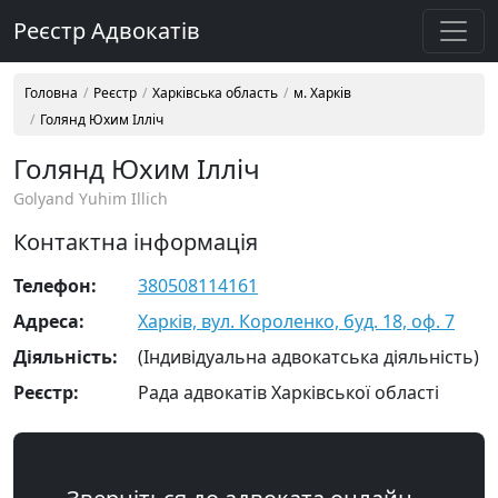
Реєстр Адвокатів
Головна
Реєстр
Харківська область
м. Харків
Голянд Юхим Ілліч
Голянд Юхим Ілліч
Golyand Yuhim Illich
Контактна інформація
Телефон:
380508114161
Адреса:
Харків, вул. Короленко, буд. 18, оф. 7
Діяльність:
(Індивідуальна адвокатська діяльність)
Реєстр:
Рада адвокатів Харківської області