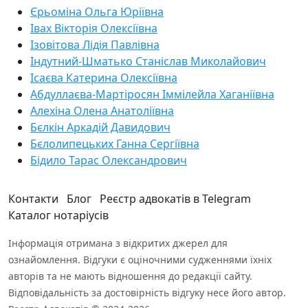
Єрьоміна Ольга Юріївна
Івах Вікторія Олексіївна
Ізовітова Лідія Павлівна
Індутний-Шматько Станіслав Миколайович
Ісаєва Катерина Олексіївна
Абдуллаєва-Мартіросян Іммілейла Хаганіївна
Алехіна Олена Анатоліївна
Бєлкін Аркадій Давидович
Бєлолипецьких Ганна Сергіївна
Бідило Тарас Олександрович
Контакти
Блог
Реєстр адвокатів в Telegram
Каталог нотаріусів
Інформація отримана з відкритих джерел для
ознайомлення. Відгуки є оціночними судженнями їхніх
авторів та не мають відношення до редакції сайту.
Відповідальність за достовірність відгуку несе його автор.