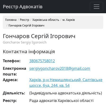
Реєстр Адвокатів
Головна
Реєстр
Харківська область
м. Харків
Гончаров Сергій Ігорович
Гончаров Сергій Ігорович
Goncharov Sergiy Igorovich
Контактна інформація
Телефон:
380675758012
Електронна
sergiygoncharov2018@gmail.com
пошта:
Адреса:
Харків, р-н Немишлянський, Салтівське
шоссе, буд. 244, кв. 54
Діяльність:
(Індивідуальна адвокатська діяльність)
Реєстр:
Рада адвокатів Харківської області