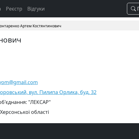
а
Реєстр
Відгуки
П
Гонтаренко Артем Костянтинович
инович
tyom@gmail.com
воровський, вул. Пилипа Орлика, буд. 32
об'єднання: "ЛЕКСАР"
 Херсонської області