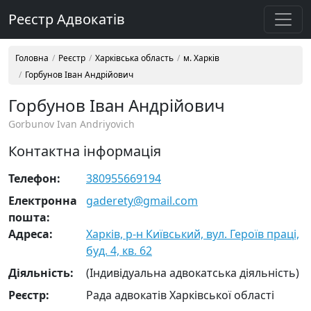
Реєстр Адвокатів
Головна
Реєстр
Харківська область
м. Харків
Горбунов Іван Андрійович
Горбунов Іван Андрійович
Gorbunov Ivan Andriyovich
Контактна інформація
Телефон:
380955669194
Електронна
gaderety@gmail.com
пошта:
Адреса:
Харків, р-н Київський, вул. Героїв праці,
буд. 4, кв. 62
Діяльність:
(Індивідуальна адвокатська діяльність)
Реєстр:
Рада адвокатів Харківської області