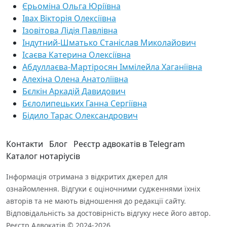
Єрьоміна Ольга Юріївна
Івах Вікторія Олексіївна
Ізовітова Лідія Павлівна
Індутний-Шматько Станіслав Миколайович
Ісаєва Катерина Олексіївна
Абдуллаєва-Мартіросян Іммілейла Хаганіївна
Алехіна Олена Анатоліївна
Бєлкін Аркадій Давидович
Бєлолипецьких Ганна Сергіївна
Бідило Тарас Олександрович
Контакти
Блог
Реєстр адвокатів в Telegram
Каталог нотаріусів
Інформація отримана з відкритих джерел для
ознайомлення. Відгуки є оціночними судженнями їхніх
авторів та не мають відношення до редакції сайту.
Відповідальність за достовірність відгуку несе його автор.
Реєстр Адвокатів © 2024-2026