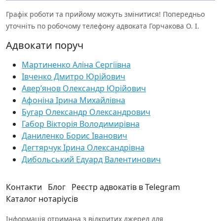
Графік роботи та прийому можуть змінитися! Попередньо
уточніть по робочому телефону адвоката Горчакова О. І.
Адвокати поруч
Мартиненко Аліна Сергіївна
Івченко Дмитро Юрійович
Авер’янов Олександр Юрійович
Афоніна Ірина Михайлівна
Бугар Олександр Олександрович
Габор Вікторія Володимирівна
Даниленко Борис Іванович
Дегтярчук Ірина Олександрівна
Дибольський Едуард Валентинович
Контакти
Блог
Реєстр адвокатів в Telegram
Каталог нотаріусів
Інформація отримана з відкритих джерел для