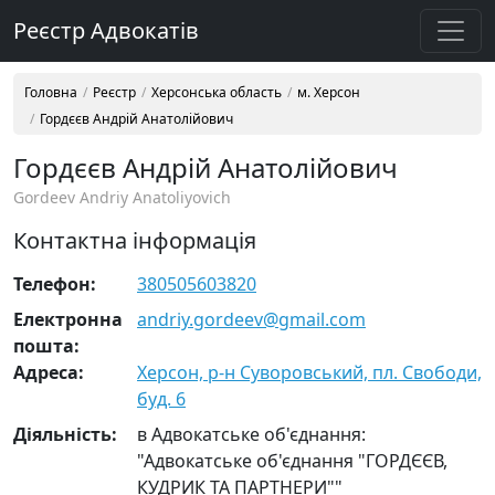
Реєстр Адвокатів
Головна
Реєстр
Херсонська область
м. Херсон
Гордєєв Андрій Анатолійович
Гордєєв Андрій Анатолійович
Gordeev Andriy Anatoliyovich
Контактна інформація
Телефон:
380505603820
Електронна
andriy.gordeev@gmail.com
пошта:
Адреса:
Херсон, р-н Суворовський, пл. Свободи,
буд. 6
Діяльність:
в Адвокатське об'єднання:
"Адвокатське об'єднання "ГОРДЄЄВ,
КУДРИК ТА ПАРТНЕРИ""