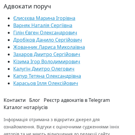
Адвокати поруч
Єлисєєва Марина Ігорівна
Варняк Наталія Сергіївна
Гілін Євген Олександрович
Дробіков Данило Сергійович
Жованник Лариса Миколаївна
Захаров Дмитро Сергійович
Кізима Ігор Володимирович
Калугін Дмитро Олегович
Капур Тетяна Олександрівна
Карасьов Ілля Олексійович
Контакти
Блог
Реєстр адвокатів в Telegram
Каталог нотаріусів
Інформація отримана з відкритих джерел для
ознайомлення. Відгуки є оціночними судженнями їхніх
авторів та не мають відношення до редакції сайту.