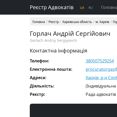
Реєстр Адвокатів
Головн
UA
RU
Головна
Реєстр
Харківська область
м. Харків
Го
Горлач Андрій Сергійович
Gorlach Andriy Sergiyovich
Контактна інформація
Телефон:
380507529254
Електронна пошта:
procuratorgas
Адреса:
Харків, р-н Сло
Діяльність:
(Індивідуальна
Реєстр:
Рада адвокатів 