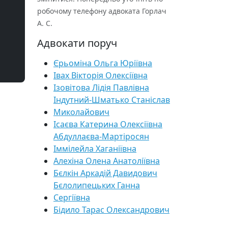
робочому телефону адвоката Горлач
А. С.
Адвокати поруч
Єрьоміна Ольга Юріївна
Івах Вікторія Олексіївна
Ізовітова Лідія Павлівна
Індутний-Шматько Станіслав
Миколайович
Ісаєва Катерина Олексіївна
Абдуллаєва-Мартіросян
Іммілейла Хаганіївна
Алехіна Олена Анатоліївна
Бєлкін Аркадій Давидович
Бєлолипецьких Ганна
Сергіївна
Бідило Тарас Олександрович