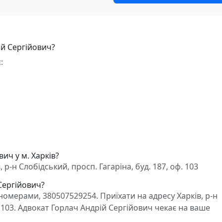
ій Сергійович?
:
ич у м. Харків?
р-н Слобідський, просп. Гагаріна, буд. 187, оф. 103
 Сергійович?
омерами, 380507529254. Приїхати на адресу Харків, р-н
ф. 103. Адвокат Горлач Андрій Сергійович чекає на ваше