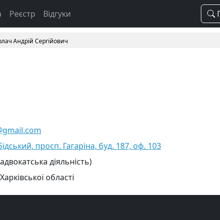
а
Реєстр
Відгуки
П
рлач Андрій Сергійович
@gmail.com
бідський, просп. Гагаріна, буд. 187, оф. 103
 адвокатська діяльність)
Харківської області