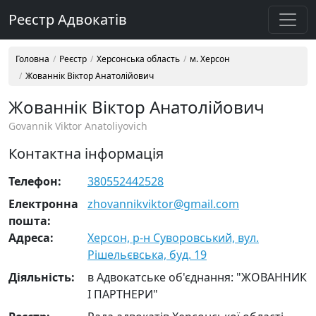
Реєстр Адвокатів
Головна
Реєстр
Херсонська область
м. Херсон
Жованнік Віктор Анатолійович
Жованнік Віктор Анатолійович
Govannik Viktor Anatoliyovich
Контактна інформація
Телефон:
380552442528
Електронна
zhovannikviktor@gmail.com
пошта:
Адреса:
Херсон, р-н Суворовський, вул.
Рішельєвська, буд. 19
Діяльність:
в Адвокатське об'єднання: "ЖОВАННИК
І ПАРТНЕРИ"