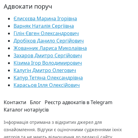
Адвокати поруч
Єлисєєва Марина Ігорівна
Варняк Наталія Сергіївна
Гілін Євген Олександрович
Дробіков Данило Сергійович
Жованник Лариса Миколаївна
Захаров Дмитро Сергійович
Кізима Ігор Володимирович
Калугін Дмитро Олегович
Капур Тетяна Олександрівна
Карасьов Ілля Олексійович
Контакти
Блог
Реєстр адвокатів в Telegram
Каталог нотаріусів
Інформація отримана з відкритих джерел для
ознайомлення. Відгуки є оціночними судженнями їхніх
авторів та не мають відношення до редакції сайту.