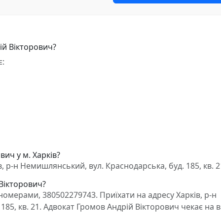
ій Вікторович?
є:
ич у м. Харків?
 р-н Немишлянський, вул. Краснодарська, буд. 185, кв. 2
 Вікторович?
омерами, 380502279743. Приїхати на адресу Харків, р-н
185, кв. 21. Адвокат Громов Андрій Вікторович чекає на 