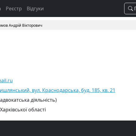
а
Реєстр
Відгуки
П
омов Андрій Вікторович
il.ru
ишлянський, вул. Краснодарська, буд. 185, кв. 21
 адвокатська діяльність)
Харківської області