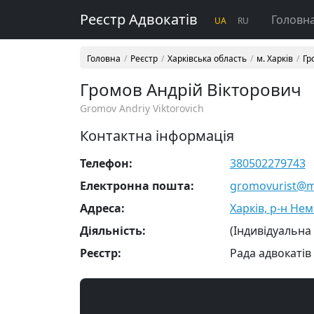
Реєстр Адвокатів
Головн
UA
RU
Головна
Реєстр
Харківська область
м. Харків
Гр
Громов Андрій Вікторович
Gromov Andriy Viktorovich
Контактна інформація
Телефон:
380502279743
Електронна пошта:
gromovurist@ma
Адреса:
Харків, р-н Нем
Діяльність:
(Індивідуальна
Реєстр:
Рада адвокатів 