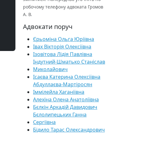
робочому телефону адвоката Громов
А. В.
Адвокати поруч
Єрьоміна Ольга Юріївна
Івах Вікторія Олексіївна
Ізовітова Лідія Павлівна
Індутний-Шматько Станіслав
Миколайович
Ісаєва Катерина Олексіївна
Абдуллаєва-Мартіросян
Іммілейла Хаганіївна
Алехіна Олена Анатоліївна
Бєлкін Аркадій Давидович
Бєлолипецьких Ганна
Сергіївна
Бідило Тарас Олександрович