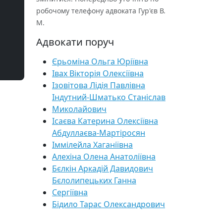
робочому телефону адвоката Гур'єв В.
М.
Адвокати поруч
Єрьоміна Ольга Юріївна
Івах Вікторія Олексіївна
Ізовітова Лідія Павлівна
Індутний-Шматько Станіслав
Миколайович
Ісаєва Катерина Олексіївна
Абдуллаєва-Мартіросян
Іммілейла Хаганіївна
Алехіна Олена Анатоліївна
Бєлкін Аркадій Давидович
Бєлолипецьких Ганна
Сергіївна
Бідило Тарас Олександрович