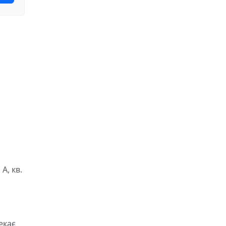
А, кв.
екає