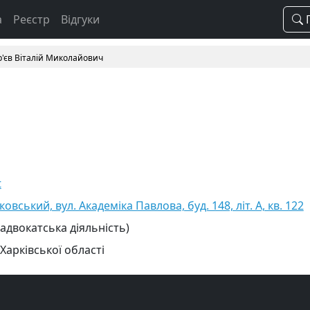
а
Реєстр
Відгуки
П
р'єв Віталій Миколайович
t
ковський, вул. Академіка Павлова, буд. 148, літ. А, кв. 122
 адвокатська діяльність)
Харківської області