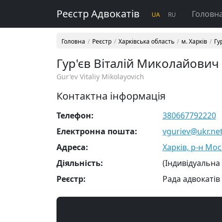
Реєстр Адвокатів
Головн
UA
RU
Головна
Реєстр
Харківська область
м. Харків
Гу
Гур'єв Віталій Миколайович
Gur'ev Vitaliy Mikolayovich
Контактна інформація
Телефон:
380667792220
Електронна пошта:
vguriev@ukr.ne
Адреса:
Харків, р-н Мос
Діяльність:
(Індивідуальна
Реєстр:
Рада адвокатів 