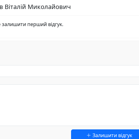
єв Віталій Миколайович
е залишити перший відгук.
Залишити відгук