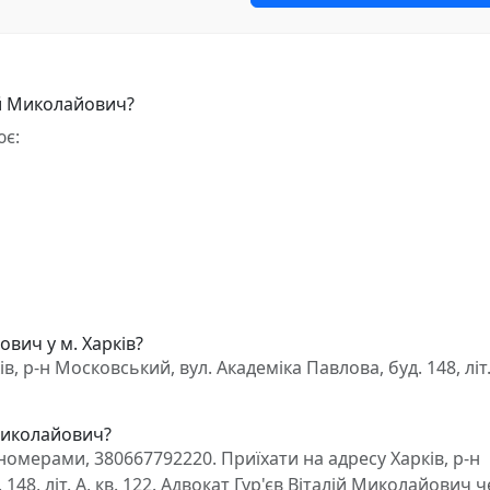
ій Миколайович?
ює:
ович у м. Харків?
, р-н Московський, вул. Академіка Павлова, буд. 148, літ. 
 Миколайович?
омерами, 380667792220. Приїхати на адресу Харків, р-н
148, літ. А, кв. 122. Адвокат Гур'єв Віталій Миколайович ч