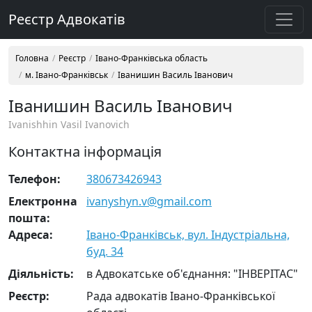
Реєстр Адвокатів
Головна
Реєстр
Івано-Франківська область
м. Івано-Франківськ
Іванишин Василь Іванович
Іванишин Василь Іванович
Ivanishhin Vasil Ivanovich
Контактна інформація
Телефон:
380673426943
Електронна
ivanyshyn.v@gmail.com
пошта:
Адреса:
Івано-Франківськ, вул. Індустріальна,
буд. 34
Діяльність:
в Адвокатське об'єднання: "ІНВЕРІТАС"
Реєстр:
Рада адвокатів Івано-Франківської