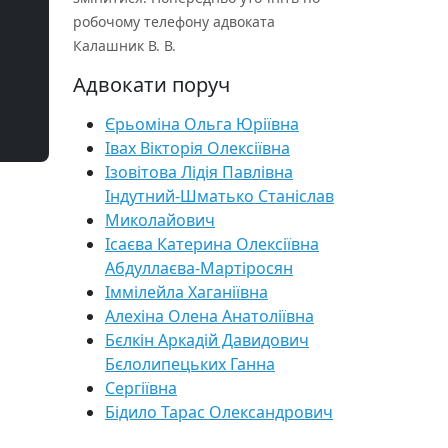
робочому телефону адвоката
Калашник В. В.
Адвокати поруч
Єрьоміна Ольга Юріївна
Івах Вікторія Олексіївна
Ізовітова Лідія Павлівна
Індутний-Шматько Станіслав
Миколайович
Ісаєва Катерина Олексіївна
Абдуллаєва-Мартіросян
Іммілейла Хаганіївна
Алехіна Олена Анатоліївна
Бєлкін Аркадій Давидович
Бєлолипецьких Ганна
Сергіївна
Бідило Тарас Олександрович