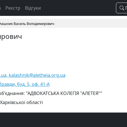
а
Реєстр
Відгуки
П
лашник Василь Володимирович
ирович
.ua, kalashnik@aletheia.org.ua
Правди, буд. 5, оф. 41-А
об'єднання: "АДВОКАТСЬКА КОЛЕГІЯ "АЛЕТЕЯ""
Харківської області