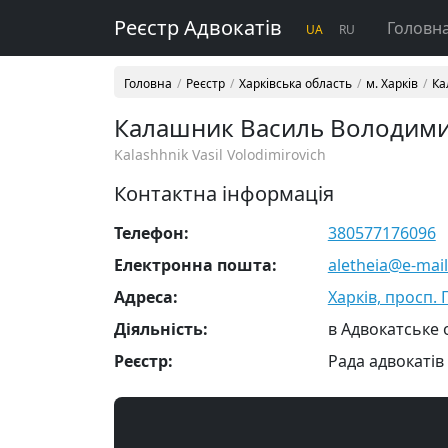
Реєстр Адвокатів
Головн
UA
RU
Головна
Реєстр
Харківська область
м. Харків
Ка
Калашник Василь Володим
Kalashhnik Vasil Volodimirovich
Контактна інформація
Телефон:
380577176096
Електронна пошта:
aletheia@e-mail
Адреса:
Харків, просп. 
Діяльність:
в Адвокатське 
Реєстр:
Рада адвокатів 