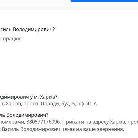
Василь Володимирович?
ч працює:
димирович у м. Харків?
арків, просп. Правди, буд. 5, оф. 41-А
силь Володимирович?
омерами, 380577176096. Приїхати на адресу Харків, про
ник Василь Володимирович чекає на ваше звернення.