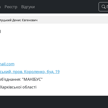
а
Реєстр
Відгуки
П
луцький Денис Євгенович
ч
ail.com
вський, пров. Короленко, буд. 19
об'єднання: "МАНІБУС"
Харківської області