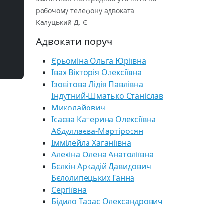
робочому телефону адвоката
Калуцький Д. Є.
Адвокати поруч
Єрьоміна Ольга Юріївна
Івах Вікторія Олексіївна
Ізовітова Лідія Павлівна
Індутний-Шматько Станіслав
Миколайович
Ісаєва Катерина Олексіївна
Абдуллаєва-Мартіросян
Іммілейла Хаганіївна
Алехіна Олена Анатоліївна
Бєлкін Аркадій Давидович
Бєлолипецьких Ганна
Сергіївна
Бідило Тарас Олександрович