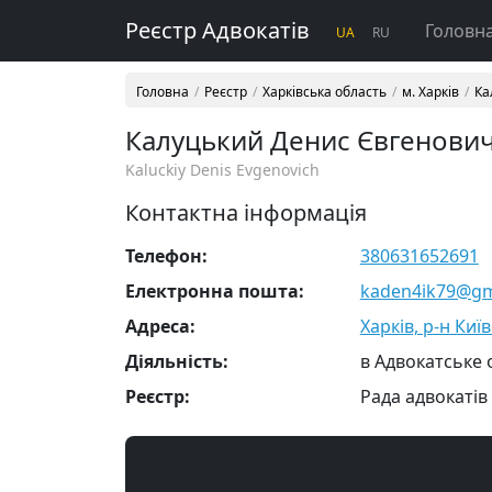
Реєстр Адвокатів
Головн
UA
RU
Головна
Реєстр
Харківська область
м. Харків
Ка
Калуцький Денис Євгенови
Kaluckiy Denis Evgenovich
Контактна інформація
Телефон:
380631652691
Електронна пошта:
kaden4ik79@gm
Адреса:
Харків, р-н Киї
Діяльність:
в Адвокатське 
Реєстр:
Рада адвокатів 