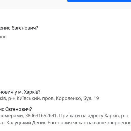
Денис Євгенович?
ює:
ович у м. Харків?
в, р-н Київський, пров. Короленко, буд. 19
нис Євгенович?
омерами, 380631652691. Приїхати на адресу Харків, р-н
окат Калуцький Денис Євгенович чекає на ваше звернення